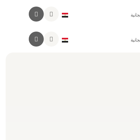
انية
انية